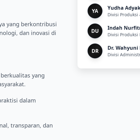
Yudha Adyak
YA
Divisi Produksi
ya yang berkontribusi
Indah Nurfitr
DU
logi, dan inovasi di
Divisi Produksi 
Dr. Wahyuni
DR
Divisi Adminis
 berkualitas yang
syarakat.
raktisi dalam
al, transparan, dan