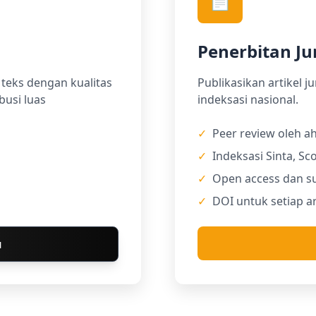
📄
Penerbitan Ju
teks dengan kualitas
Publikasikan artikel j
busi luas
indeksasi nasional.
✓
Peer review oleh ah
✓
Indeksasi Sinta, S
✓
Open access dan su
✓
DOI untuk setiap ar
u