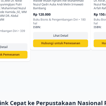
nsformasi
dalam Pengambilan Keputusan
Adil, S
 SE,MM Dr. Nofal
Waode Wulan Apriani Ate Muhammad
Dr. Asra
yuningtyas Putri
Nuzul Qadri Aulia Andi Melin Irmawati
Nuzul Ra
Organisasi
r. Muhammad Nuzul
Bambang
Arfah Rah
aode Hamida.,SE, MM
Rp 120.000
Rp 150.
.,MM DR. Abdul
.,MM
Buku Bisnis & Pengembangan Diri • 180
Buku Bis
hal
hal
ISBN:
ISBN:
mbangan Diri • 339
Lihat Detail
Hubungi untuk Pemesanan
Hu
Detail
uk Pemesanan
ink Cepat ke Perpustakaan Nasional 