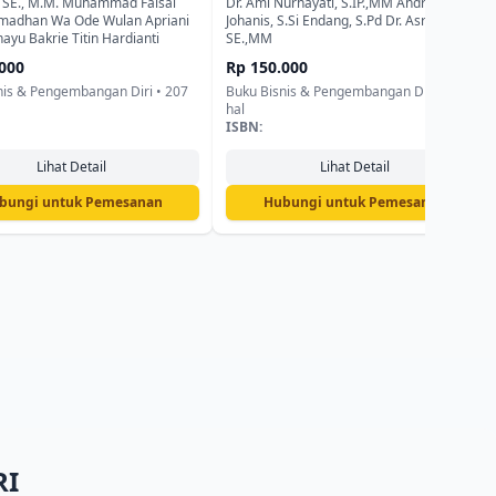
ehat, dan Layak Dipercaya
Pembelian Konsumen di Era
f, SE., M.M. Muhammad Faisal
Dr. Ami Nurhayati, S.IP.,MM Andriani
madhan Wa Ode Wulan Apriani
Johanis, S.Si Endang, S.Pd Dr. Asraf Yunus,
Digital
ayu Bakrie Titin Hardianti
SE.,MM
000
Rp 150.000
nis & Pengembangan Diri • 207
Buku Bisnis & Pengembangan Diri • 217
hal
ISBN:
Lihat Detail
Lihat Detail
bungi untuk Pemesanan
Hubungi untuk Pemesanan
RI