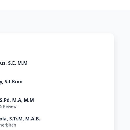
us, S.E, M.M
, S.I.Kom
 S.Pd, M.A, M.M
 & Review
la, S.Tr.M, M.A.B.
enerbitan