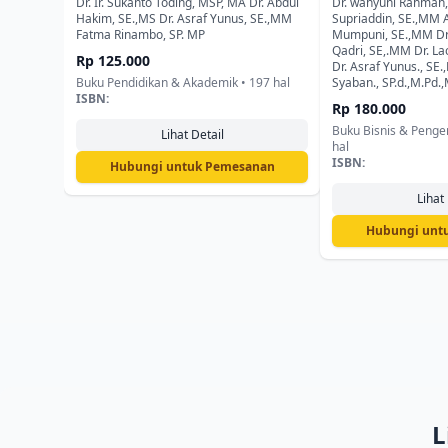
Produk, Menemukan Pembeli,
Pasar di Era Tra
Dr. Ir. Sukanto Toding, MSP, MA Dr. Abdul
Dr. wahyuni Rahmah,
Hakim, SE.,MS Dr. Asraf Yunus, SE.,MM
Supriaddin, SE.,MM A
dan Menembus Pasar Global
Fatma Rinambo, SP. MP
Mumpuni, SE.,MM D
Qadri, SE,.MM Dr. L
Rp 125.000
Dr. Asraf Yunus., SE
Buku Pendidikan & Akademik • 197 hal
Syaban., SP.d.,M.Pd
ISBN:
Rp 180.000
Buku Bisnis & Penge
Lihat Detail
hal
ISBN:
Hubungi untuk Pemesanan
Lihat 
Hubungi unt
L