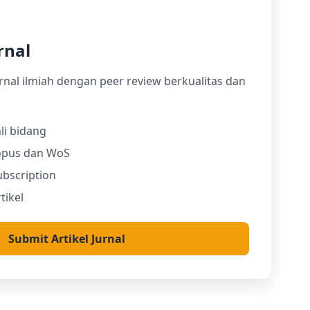
rnal
urnal ilmiah dengan peer review berkualitas dan
li bidang
copus dan WoS
bscription
tikel
Submit Artikel Jurnal