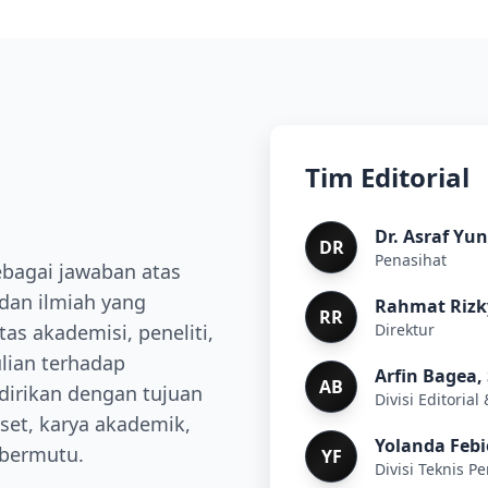
Tim Editorial
Dr. Asraf Yun
DR
Penasihat
sebagai jawaban atas
dan ilmiah yang
Rahmat Rizky
RR
as akademisi, peneliti,
Direktur
lian terhadap
Arfin Bagea,
AB
dirikan dengan tujuan
Divisi Editorial
set, karya akademik,
Yolanda Febio
 bermutu.
YF
Divisi Teknis P